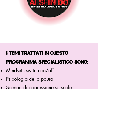
I TEMI trattati in Questo
PROGRAMMA SPECIALISTICO sono:
Mindset - switch on/off
Psicologia della paura
Scenari di aggressione sessuale
Tentativi di rapimento
Invasione domestica
Minacce con coltello
Strangolamenti
violenti
Sopravvivenza a terra