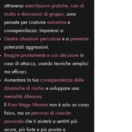
attraverso
esercitazioni pratiche, casi di
studio e discussioni di gruppo,
sono
pensate per costruire
autostima
e
consapevolezza. Imparerai a:
Gestire situazioni pericolose
e a
prevenire
potenziali aggressioni.
Reagire prontamente e con decisione
in
caso di attacco, usando tecniche semplici
ma efficaci.
Aumentare la tua
consapevolezza delle
dinamiche di rischio
e sviluppare una
mentalità difensiva
.
Il
Krav Maga Woman
non è solo un corso
fisico, ma un
percorso di crescita
personale
che ti aiuterà a sentirti più
sicura, più forte e più pronta a