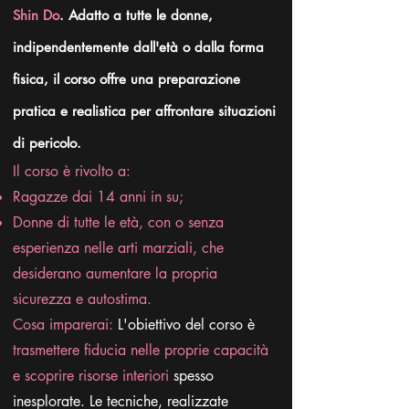
Shin Do
. Adatto a tutte le donne,
indipendentemente dall'età o dalla forma
fisica, il corso offre una preparazione
pratica e realistica per affrontare situazioni
di pericolo.
Il
corso è rivolto a:
Ragazze dai 14 anni in su;
Donne di tutte le età, con o senza
esperienza nelle arti marziali, che
desiderano aumentare la propria
sicurezza e autostima.
Cosa imparerai:
L'obiettivo del corso è
trasmettere fiducia nelle proprie capacità
e scoprire risorse interiori
spesso
inesplorate. Le tecniche, realizzate